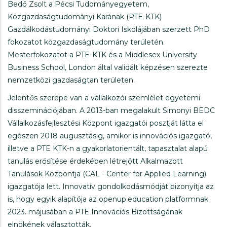
Bedő Zsolt a Pécsi Tudományegyetem,
Közgazdaságtudományi Karának (PTE-KTK)
Gazdálkodástudományi Doktori Iskolájában szerzett PhD
fokozatot közgazdaságtudomány területén.
Mesterfokozatot a PTE-KTK és a Middlesex University
Business School, London által validált képzésen szerezte
nemzetközi gazdaságtan területen.
Jelentős szerepe van a vállalkozói szemlélet egyetemi
disszeminációjában. A 2013-ban megalakult Simonyi BEDC
Vállalkozásfejlesztési Központ igazgatói posztját látta el
egészen 2018 augusztásig, amikor is innovációs igazgató,
illetve a PTE KTK-n a gyakorlatorientált, tapasztalat alapú
tanulás erősítése érdekében létrejött Alkalmazott
Tanulások Központja (CAL - Center for Applied Learning)
igazgatója lett. Innovatív gondolkodásmódját bizonyítja az
is, hogy egyik alapítója az openup.education platformnak.
2023. májusában a PTE Innovációs Bizottságának
elnökének választották.