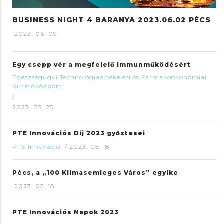
BUSINESS NIGHT 4 BARANYA 2023.06.02 PÉCS
2023. 06. 09
Egy csepp vér a megfelelő immunműködésért
Egészségügyi Technológiaértékelési és Farmakoökonómiai
Kutatóközpont
/
2023. 05. 25
PTE Innovációs Díj 2023 győztesei
PTE Innováció
/
2023. 05. 18
Pécs, a „100 Klímasemleges Város” egyike
2023. 05. 18
PTE Innovációs Napok 2023