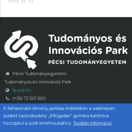
2023. 05. 04
Pécsi Tudományegyetem
Tudományos és Innovációs Park
tp.pte.hu
(+36) 72 501 500
tp@pte.hu
A felhasználói élmény javítása érdekében a webhelyen
sütiket használunkAz „Elfogadás” gombra kattintva
hozzájárul a sütik létrehozásához.
További információ
PTE login