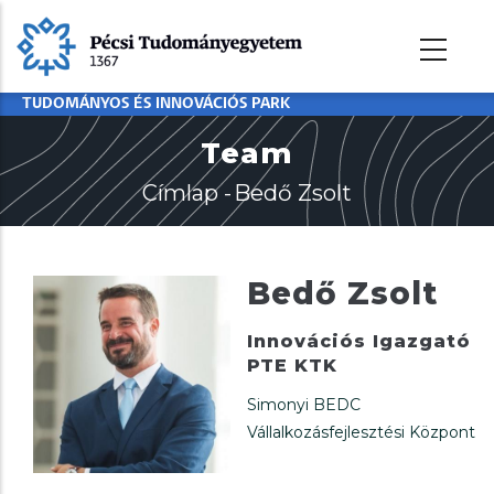
Ugrás
a
tartalomra
TUDOMÁNYOS ÉS INNOVÁCIÓS PARK
Team
Címlap
-
Bedő Zsolt
Morzsa
Bedő Zsolt
Innovációs Igazgató
PTE KTK
Simonyi BEDC
Vállalkozásfejlesztési Központ