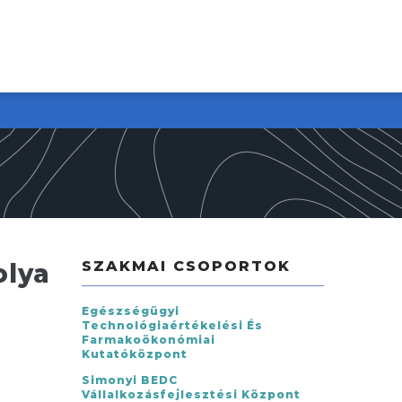
SZAKMAI CSOPORTOK
olya
Egészségügyi
Technológiaértékelési És
Farmakoökonómiai
Kutatóközpont
Simonyi BEDC
Vállalkozásfejlesztési Központ