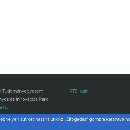
i Tudományegyetem
PTE login
yos és Innovációs Park
te.hu
 72 501 500
webhelyen sütiket használunkAz „Elfogadás” gombra kattintva hoz
te.hu