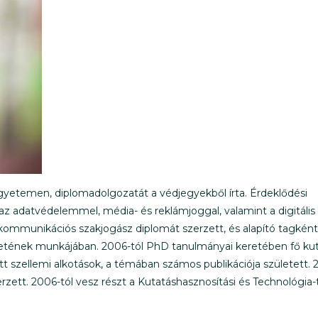
yetemen, diplomadolgozatát a védjegyekből írta. Érdeklődési
az adatvédelemmel, média- és reklámjoggal, valamint a digitális 
okommunikációs szakjogász diplomát szerzett, és alapító tagként
etének munkájában. 2006-tól PhD tanulmányai keretében fő kut
t szellemi alkotások, a témában számos publikációja született. 
zett. 2006-tól vesz részt a Kutatáshasznosítási és Technológia-