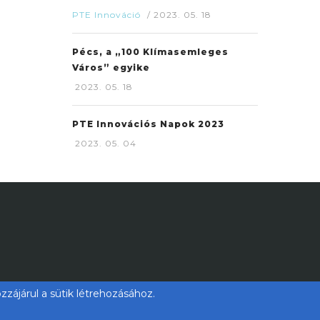
PTE Innováció
/
2023. 05. 18
Pécs, a „100 Klímasemleges
Város” egyike
2023. 05. 18
PTE Innovációs Napok 2023
2023. 05. 04
zájárul a sütik létrehozásához.