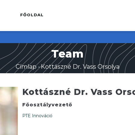
FŐMENÜ
BELSŐ
FŐOLDAL
Team
Címlap
-
Kottászné Dr. Vass Orsolya
Morzsa
Kottászné Dr. Vass Ors
Főosztályvezető
PTE Innováció