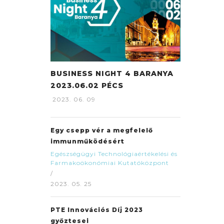
BUSINESS NIGHT 4 BARANYA
2023.06.02 PÉCS
2023. 06. 09
Egy csepp vér a megfelelő
immunműködésért
Egészségügyi Technológiaértékelési és
Farmakoökonómiai Kutatóközpont
/
2023. 05. 25
PTE Innovációs Díj 2023
győztesei