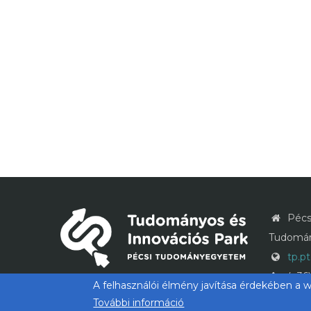
Pécs
Tudomán
tp.p
(+36)
A felhasználói élmény javítása érdekében a 
tp@p
További információ