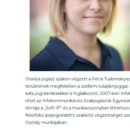
Orsolya jogász szakon végzett a Pécsi Tudományeg
területének megfelelően a szellemi tulajdonjoggal, 
adta jogi kérdésekkel is foglalkozott, 2007-ben Inf
részt az Infokommunikációs Szakjogászok Egyesül
témája a „Soft IP” és a munkaviszonyban létrehozot
felsőfokú iparjogvédelmi szakértő végzettséget szer
Osztály munkájában.